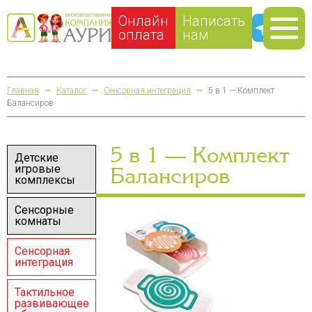
Онлайн
Написать
оплата
нам
Главная
—
Каталог
—
Сенсорная интеграция
—
5 в 1 — Комплект
Балансиров
5 в 1 — Комплект
Детские
игровые
Балансиров
комплексы
Сенсорные
комнаты
Сенсорная
интеграция
Тактильное
развивающее