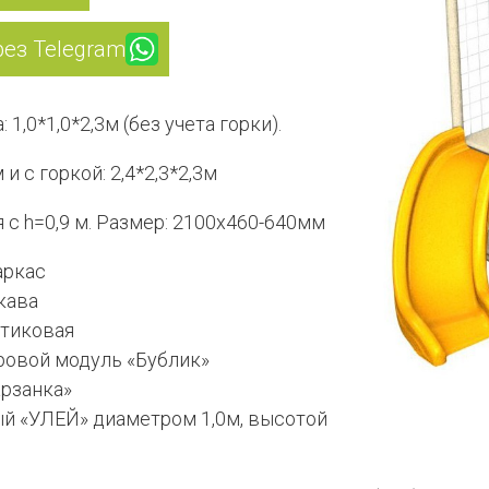
рез Telegram
 1,0*1,0*2,3м (без учета горки).
и с горкой: 2,4*2,3*2,3м
я с h=0,9 м. Размер: 2100х460-640мм
аркас
кава
стиковая
ровой модуль «Бублик»
арзанка»
й «УЛЕЙ» диаметром 1,0м, высотой