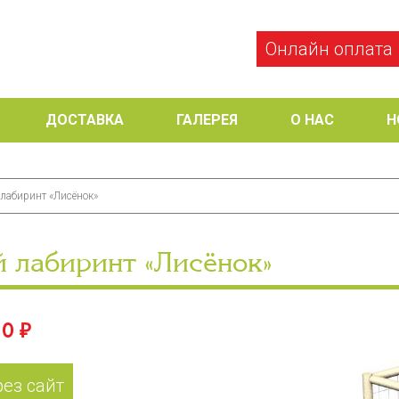
Онлайн оплата
ДОСТАВКА
ГАЛЕРЕЯ
О НАС
Н
 лабиринт «Лисёнок»
й лабиринт «Лисёнок»
0 ₽
рез сайт