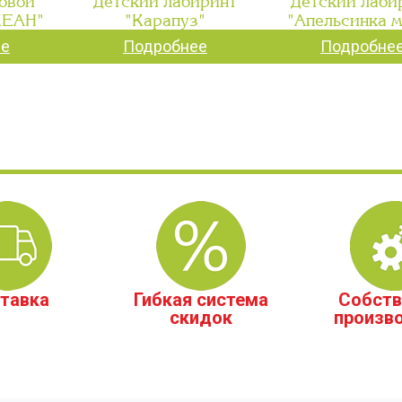
овой
Детский лабиринт
Детский лаби
КЕАН"
"Карапуз"
"Апельсинка 
ее
Подробнее
Подробне
тавка
Гибкая система
Собств
скидок
произв