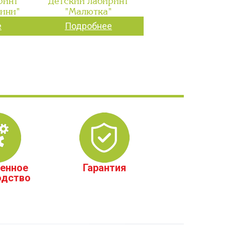
ринт
Детский лабиринт
мини"
"Малютка"
е
Подробнее
енное
Гарантия
одство