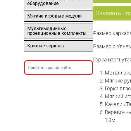
оборудование
Заказать че
Мягкие игровые модули
Мультимедийные
Размер каркаса:
проекционные комплекты
Кривые зеркала
Размер с Ульем 
Горка изогнута
Металлок
Мягкие ру
Горка пла
Мягкий иг
Качели «Т
Веревочны
1,8м