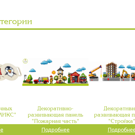
атегории
чных
Декоративно-
Декоративн
"МИКС"
развивающая панель
развивающая п
"Пожарная часть"
"Стройка
ее
Подробнее
Подробне