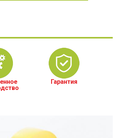
енное
Гарантия
одство