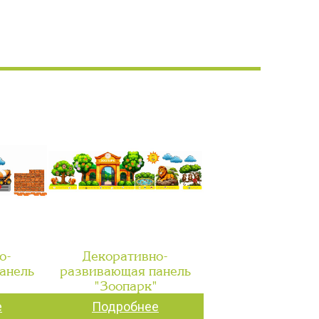
о-
Декоративно-
анель
развивающая панель
"
"Зоопарк"
е
Подробнее