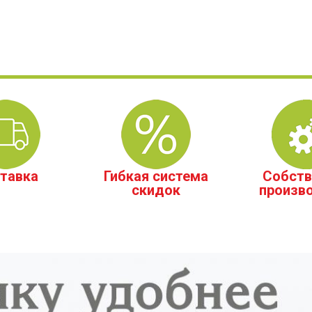
тавка
Гибкая система
Собств
скидок
произв