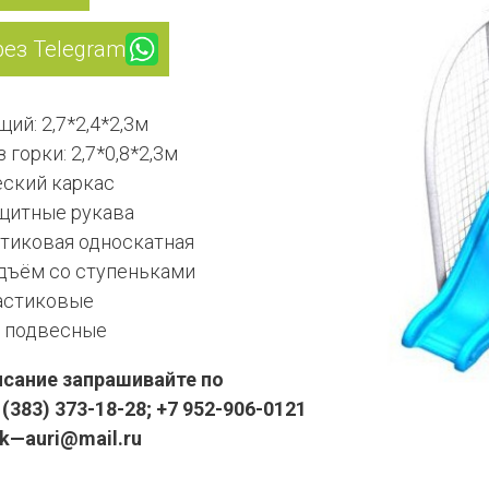
рез Telegram
ий: 2,7*2,4*2,3м
 горки: 2,7*0,8*2,3м
ский каркас
щитные рукава
стиковая односкатная
дъём со ступеньками
астиковые
 подвесные
сание запрашивайте по
(383) 373-18-28; +7 952-906-0121
pk—auri@mail.ru