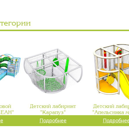
атегории
овой
Детский лабиринт
Детский лаби
КЕАН"
"Карапуз"
"Апельсинка 
ее
Подробнее
Подробне