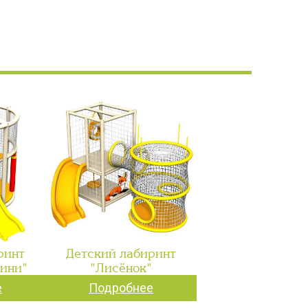
ринт
Детский лабиринт
мини"
"Лисёнок"
е
Подробнее