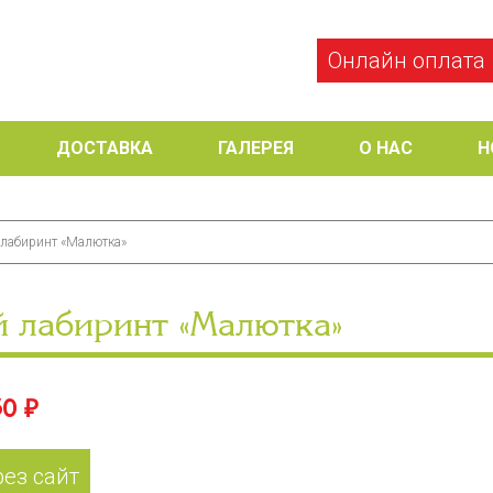
Онлайн оплата
ДОСТАВКА
ГАЛЕРЕЯ
О НАС
Н
 лабиринт «Малютка»
й лабиринт «Малютка»
0 ₽
рез сайт