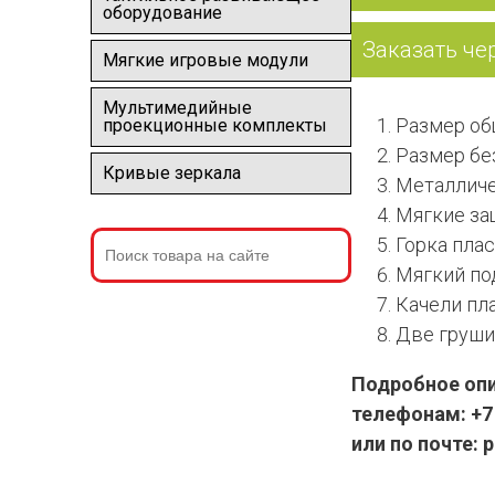
оборудование
Заказать че
Мягкие игровые модули
Мультимедийные
Размер общ
проекционные комплекты
Размер без
Кривые зеркала
Металличе
Мягкие за
Горка пла
Мягкий по
Качели пл
Две груши
Подробное опи
телефонам: +7 
или по почте: 