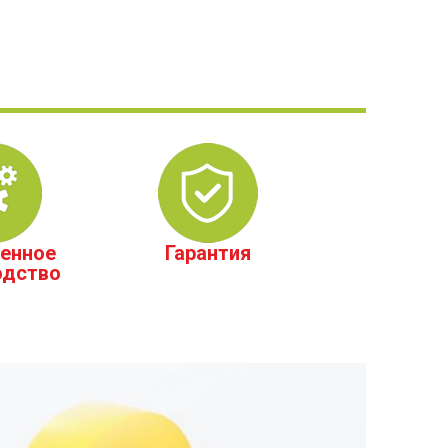
енное
Гарантия
одство