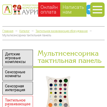
Онлайн
Написать
оплата
нам
Главная
—
Каталог
—
Тактильное развивающее оборудование
—
Мультисенсорика тактильная панель
Мультисенсорика
Детские
игровые
тактильная панель
комплексы
Сенсорные
комнаты
Сенсорная
интеграция
Тактильное
развивающее