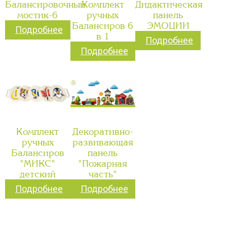
Балансировочный
Комплект
Дидактическая
мостик-6
ручных
панель
Балансиров 6
ЭМОЦИИ
Подробнее
в 1
Подробнее
Подробнее
Комплект
Декоративно-
ручных
развивающая
Балансиров
панель
"МИКС"
"Пожарная
детский
часть"
Подробнее
Подробнее