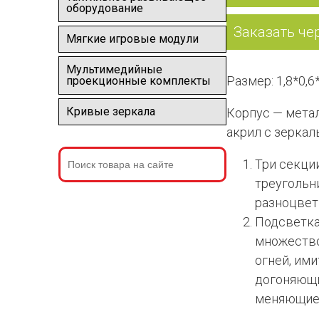
оборудование
Заказать че
Мягкие игровые модули
Мультимедийные
Размер: 1,8*0,6
проекционные комплекты
Кривые зеркала
Корпус — мета
акрил с зеркал
Три секции
треугольн
разноцветн
Подсветка
множество
огней, ими
догоняющи
меняющие 