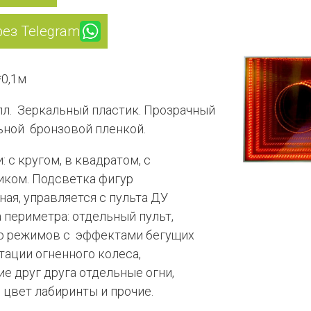
рез Telegram
*0,1м
лл. Зеркальный пластик. Прозрачный
ьной бронзовой пленкой.
: с кругом, в квадратом, с
иком. Подсветка фигур
ая, управляется с пульта ДУ
 периметра: отдельный пульт,
 режимов с эффектами бегущих
тации огненного колеса,
е друг друга отдельные огни,
цвет лабиринты и прочие.