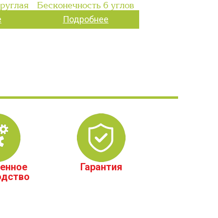
руглая
Бесконечность 6 углов
е
Подробнее
енное
Гарантия
одство