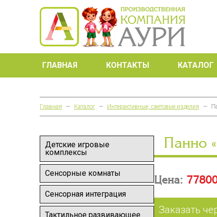
ГЛАВНАЯ
КОНТАКТЫ
КАТАЛОГ
Главная
—
Каталог
—
Интерактивные, световые изделия
—
П
Панно 
Детские игровые
комплексы
Сенсорные комнаты
Цена:
77800
Сенсорная интеграция
Заказать че
Тактильное развивающее