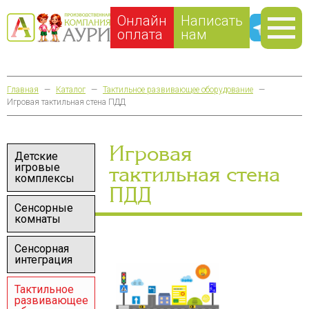
Онлайн
Написать
оплата
нам
Главная
—
Каталог
—
Тактильное развивающее оборудование
—
Игровая тактильная стена ПДД
Игровая
Детские
игровые
тактильная стена
комплексы
ПДД
Сенсорные
комнаты
Сенсорная
интеграция
Тактильное
развивающее