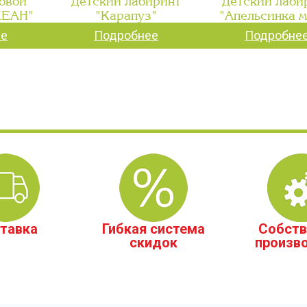
овой
Детский лабиринт
Детский лаби
КЕАН"
"Карапуз"
"Апельсинка 
ее
Подробнее
Подробне
тавка
Гибкая система
Собств
скидок
произв