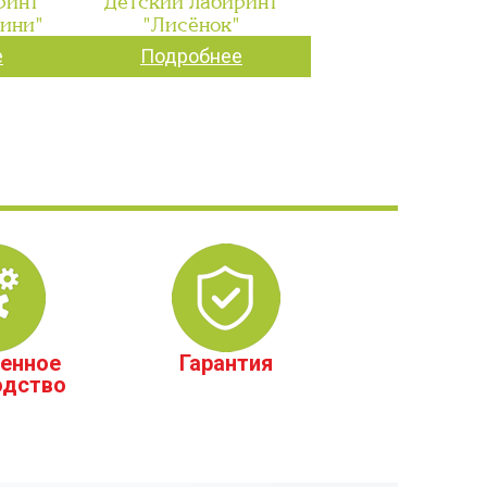
ринт
Детский лабиринт
мини"
"Лисёнок"
е
Подробнее
енное
Гарантия
одство