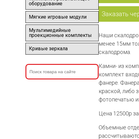
оборудование
Заказать че
Мягкие игровые модули
Мультимедийные
Наши скалодро
проекционные комплекты
менее 15мм тол
Кривые зеркала
скалодрома.
Камни- из комп
комплект входя
фанере. Фанера
краской, либо 
фотопечатью и
Цена 12500р за
Объемные отде
рассчитываютс