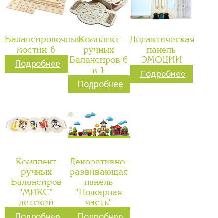
Балансировочный
Комплект
Дидактическая
мостик-6
ручных
панель
Балансиров 6
ЭМОЦИИ
Подробнее
в 1
Подробнее
Подробнее
Комплект
Декоративно-
ручных
развивающая
Балансиров
панель
"МИКС"
"Пожарная
детский
часть"
Подробнее
Подробнее