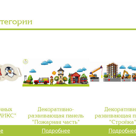
атегории
чных
Декоративно-
Декоративн
"МИКС"
развивающая панель
развивающая п
"Пожарная часть"
"Стройка
ее
Подробнее
Подробне