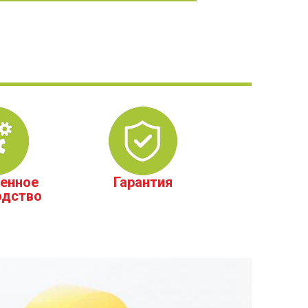
енное
Гарантия
одство