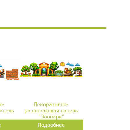
о-
Декоративно-
анель
развивающая панель
"
"Зоопарк"
е
Подробнее