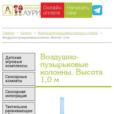
Онлайн
Написать
оплата
нам
Главная
—
Каталог
—
Воздушно-пузырьковые колонны и панели
—
Воздушно-пузырьковые колонны. Высота 1,0 м
Воздушно-
Детские
игровые
пузырьковые
комплексы
колонны. Высота
Сенсорные
1,0 м
комнаты
Сенсорная
интеграция
Тактильное
развивающее