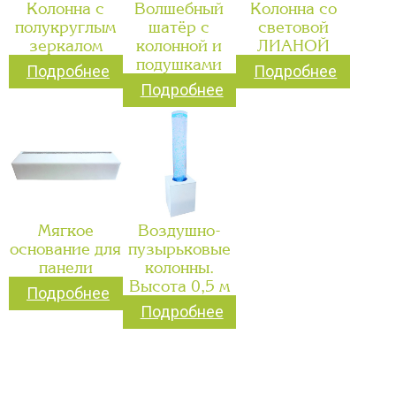
Колонна с
Волшебный
Колонна со
полукруглым
шатёр с
световой
зеркалом
колонной и
ЛИАНОЙ
подушками
Подробнее
Подробнее
Подробнее
Мягкое
Воздушно-
основание для
пузырьковые
панели
колонны.
Высота 0,5 м
Подробнее
Подробнее