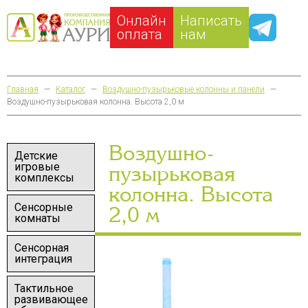
Онлайн
Написать
оплата
нам
Главная
—
Каталог
—
Воздушно-пузырьковые колонны и панели
—
Воздушно-пузырьковая колонна. Высота 2,0 м
Воздушно-
Детские
игровые
пузырьковая
комплексы
колонна. Высота
Сенсорные
2,0 м
комнаты
Сенсорная
интеграция
Тактильное
развивающее