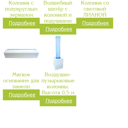
Колонна с
Волшебный
Колонна со
полукруглым
шатёр с
световой
зеркалом
колонной и
ЛИАНОЙ
подушками
Подробнее
Подробнее
Подробнее
Мягкое
Воздушно-
основание для
пузырьковые
панели
колонны.
Высота 0,5 м
Подробнее
Подробнее