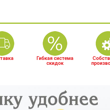
тавка
Гибкая система
Собств
скидок
произв