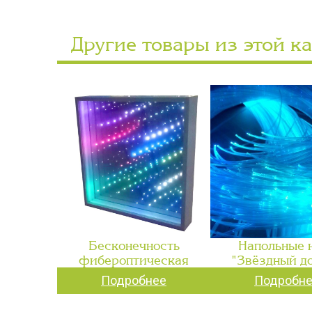
Другие товары из этой к
Бесконечность
Напольные 
фибероптическая
"Звёздный д
Подробнее
Подробн