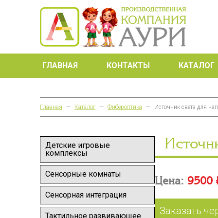
ГЛАВНАЯ
КОНТАКТЫ
КАТАЛОГ
Главная
—
Каталог
—
Фибероптика
—
Источник света для на
Источн
Детские игровые
комплексы
Сенсорные комнаты
Цена:
9500 
Сенсорная интеграция
Заказать че
Тактильное развивающее