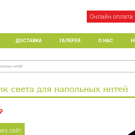
Онлайн оплата
ДОСТАВКА
ГАЛЕРЕЯ
О НАС
Н
польных нитей
ик света для напольных нитей
₽
рез сайт