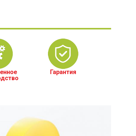
енное
Гарантия
одство