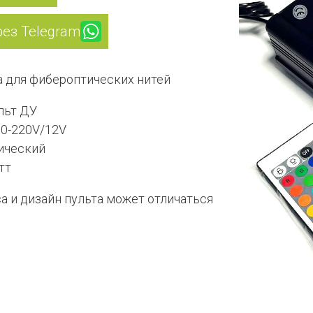
рез Telegram
а для фибероптических нитей
льт ДУ
00-220V/12V
ический
тт
а и дизайн пульта может отличаться