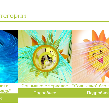
атегории
нити
Солнышко с зеркалом
"Солнышко" без 
ождь"
Подробнее
Подробне
ее