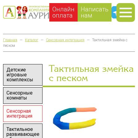
Онлайн
Написать
оплата
нам
Главная
—
Каталог
—
Сенсорная интеграция
—
Тактильная змейка с
песком
Тактильная змейка
Детские
игровые
с песком
комплексы
Сенсорные
комнаты
Сенсорная
интеграция
Тактильное
развивающее