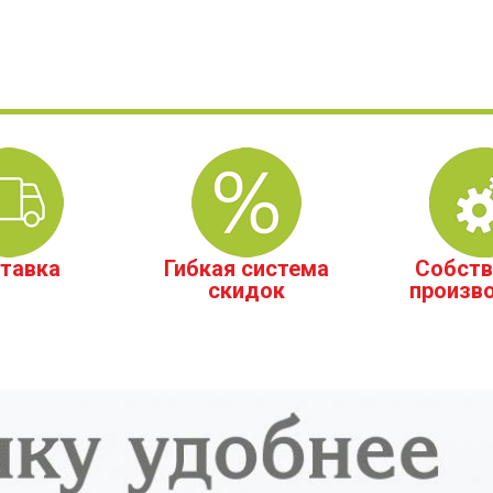
тавка
Гибкая система
Собств
скидок
произв