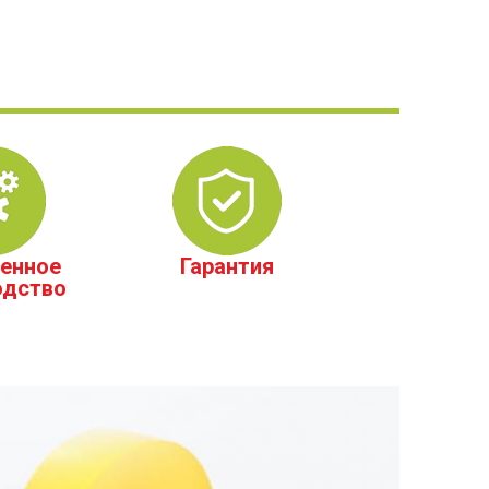
енное
Гарантия
одство