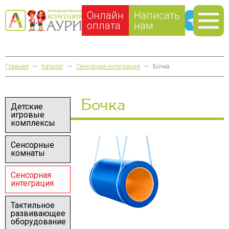
Онлайн
Написать
оплата
нам
Главная
—
Каталог
—
Сенсорная интеграция
—
Бочка
Бочка
Детские
игровые
комплексы
Сенсорные
комнаты
Сенсорная
интеграция
Тактильное
развивающее
оборудование