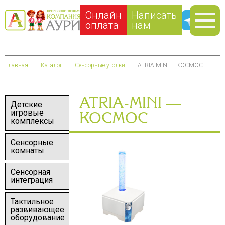
Онлайн
Написать
оплата
нам
Главная
—
Каталог
—
Сенсорные уголки
—
ATRIA-MINI — КОСМОС
ATRIA-MINI —
Детские
игровые
КОСМОС
комплексы
Сенсорные
комнаты
Сенсорная
интеграция
Тактильное
развивающее
оборудование