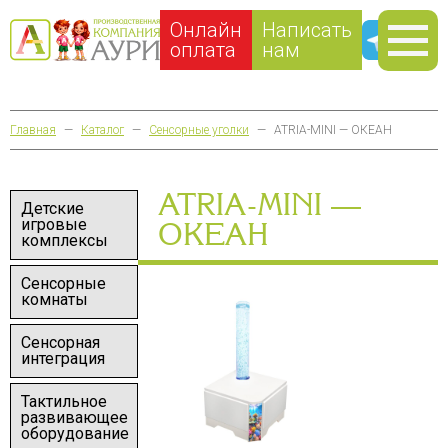
Онлайн
Написать
оплата
нам
Главная
—
Каталог
—
Сенсорные уголки
—
ATRIA-MINI — ОКЕАН
ATRIA-MINI —
Детские
игровые
ОКЕАН
комплексы
Сенсорные
комнаты
Сенсорная
интеграция
Тактильное
развивающее
оборудование