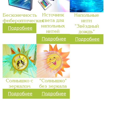
Источник
Бесконечность
Напольные
света для
фибероптическая
нити
напольных
"Звёздный
Подробнее
нитей
дождь"
Подробнее
Подробнее
Солнышко с
"Солнышко"
зеркалом
без зеркала
Подробнее
Подробнее