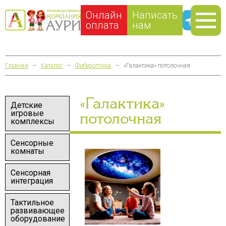
Онлайн
Написать
оплата
нам
Главная
—
Каталог
—
Фибероптика
—
«Галактика» потолочная
«Галактика»
Детские
игровые
потолочная
комплексы
Сенсорные
комнаты
Сенсорная
интеграция
Тактильное
развивающее
оборудование