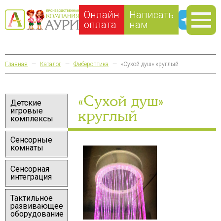
Онлайн
Написать
оплата
нам
Главная
—
Каталог
—
Фибероптика
—
«Сухой душ» круглый
«Сухой душ»
Детские
игровые
круглый
комплексы
Сенсорные
комнаты
Сенсорная
интеграция
Тактильное
развивающее
оборудование