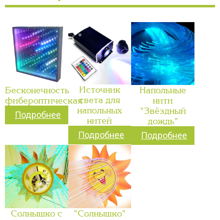
Источник
Бесконечность
Напольные
света для
фибероптическая
нити
напольных
"Звёздный
Подробнее
нитей
дождь"
Подробнее
Подробнее
Солнышко с
"Солнышко"