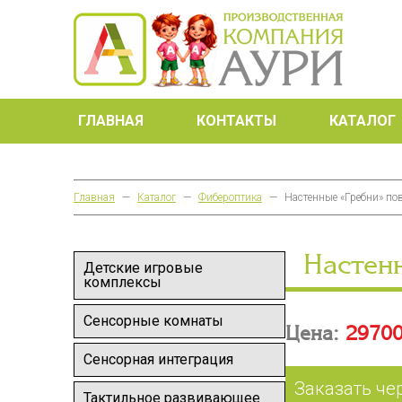
ГЛАВНАЯ
КОНТАКТЫ
КАТАЛОГ
Главная
—
Каталог
—
Фибероптика
—
Настенные «Гребни» по
Настен
Детские игровые
комплексы
Сенсорные комнаты
Цена:
29700
Сенсорная интеграция
Заказать че
Тактильное развивающее