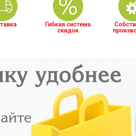
тавка
Гибкая система
Собств
скидок
произв