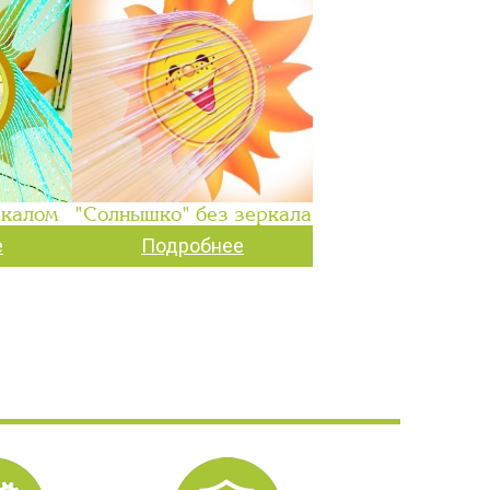
ркалом
"Солнышко" без зеркала
е
Подробнее