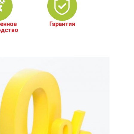
енное
Гарантия
одство