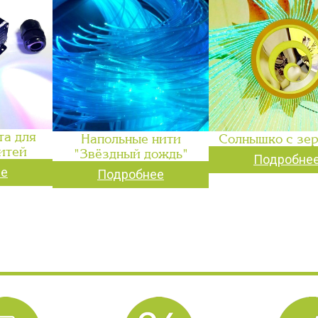
та для
Напольные нити
Солнышко с зе
итей
"Звёздный дождь"
Подробне
ее
Подробнее