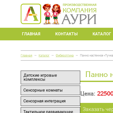
ГЛАВНАЯ
КОНТАКТЫ
КАТАЛОГ
Главная
—
Каталог
—
Фибероптика
—
Панно настенное «Тучк
Панно н
Детские игровые
комплексы
Сенсорные комнаты
Цена:
22500
Сенсорная интеграция
Заказать че
Тактильное развивающее