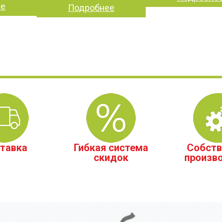
ее
Подробнее
тавка
Гибкая система
Собств
скидок
произв