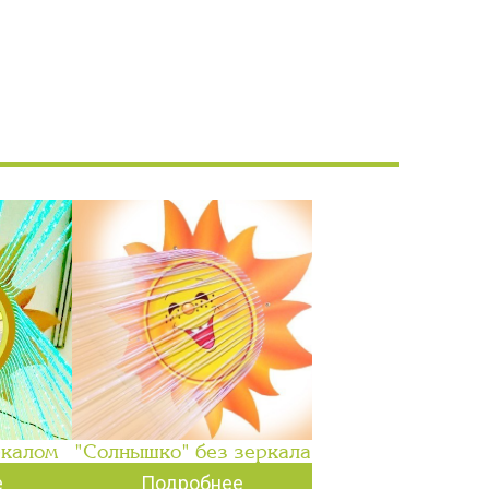
ркалом
"Солнышко" без зеркала
е
Подробнее