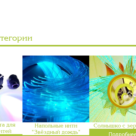
атегории
та для
Напольные нити
Солнышко с зе
итей
"Звёздный дождь"
Подробне