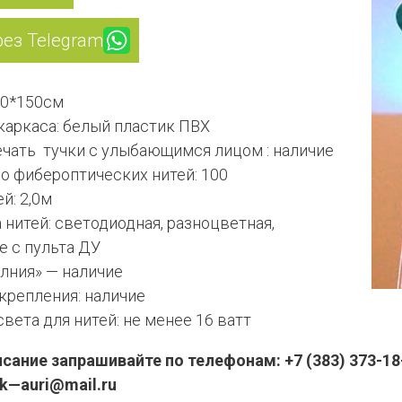
рез Telegram
00*150см
каркаса: белый пластик ПВХ
чать тучки с улыбающимся лицом : наличие
о фибероптических нитей: 100
й: 2,0м
нитей: светодиодная, разноцветная,
е с пульта ДУ
лния» — наличие
крепления: наличие
вета для нитей: не менее 16 ватт
ание запрашивайте по телефонам: +7 (383) 373-18-
pk—auri@mail.ru