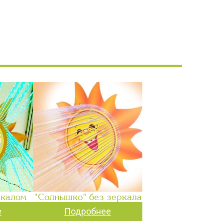
ркалом
"Солнышко" без зеркала
е
Подробнее