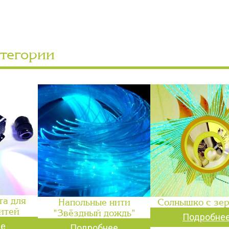
атегории
та для
Напольные нити
Солнышко с зе
итей
"Звёздный дождь"
Подробне
ее
Подробнее