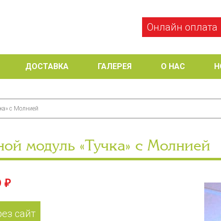
Онлайн оплата
ДОСТАВКА
ГАЛЕРЕЯ
О НАС
Н
ка» с Молнией
ной модуль «Тучка» с Молнией
 ₽
рез сайт