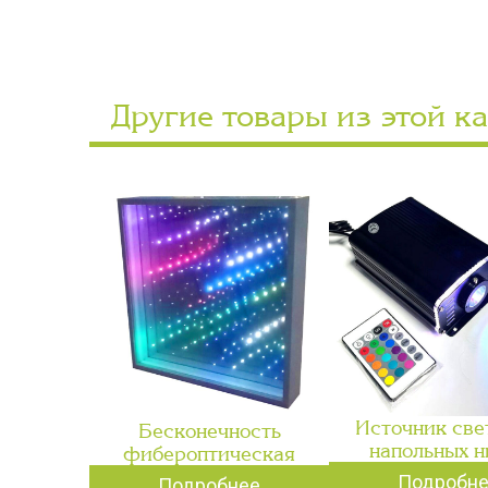
Другие товары из этой к
Источник све
Бесконечность
напольных н
фибероптическая
Подробн
Подробнее