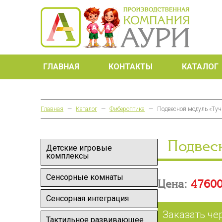
ГЛАВНАЯ
КОНТАКТЫ
КАТАЛОГ
Главная
—
Каталог
—
Фибероптика
—
Подвесной модуль «Туч
Подвес
Детские игровые
комплексы
Сенсорные комнаты
Цена:
47600
Сенсорная интеграция
Заказать че
Тактильное развивающее