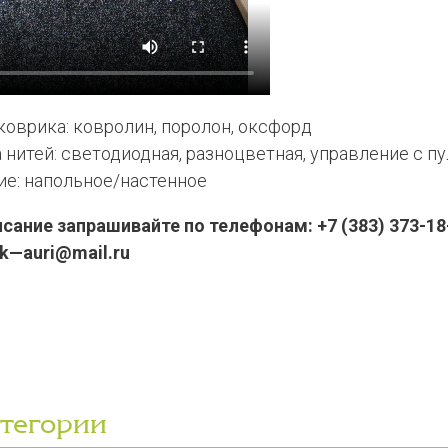
коврика: ковролин, поролон, оксфорд
нитей: светодиодная, разноцветная, управление с п
е: напольное/настенное
ание запрашивайте по телефонам: +7 (383) 373-18-
k
—
auri
@
mail
.
ru
атегории