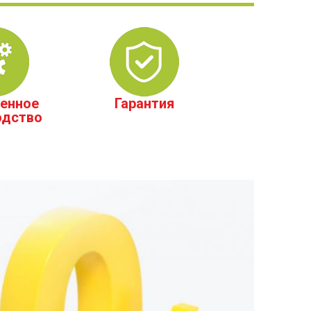
енное
Гарантия
одство