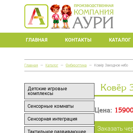
ГЛАВНАЯ
КОНТАКТЫ
КАТАЛОГ
Главная
—
Каталог
—
Фибероптика
—
Ковёр Звездное небо
Ковёр 
Детские игровые
комплексы
Сенсорные комнаты
Цена:
15900
Сенсорная интеграция
Заказать че
Тактильное развивающее