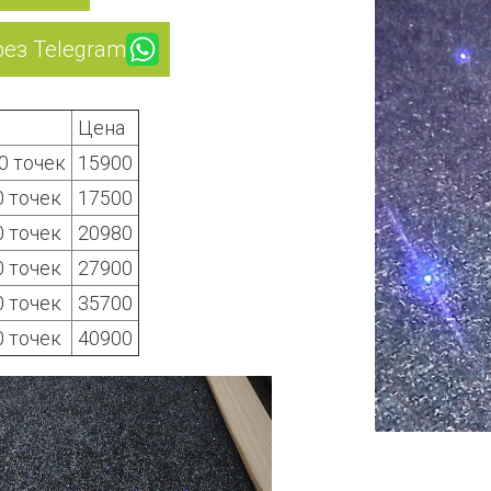
рез Telegram
Цена
0 точек
15900
0 точек
17500
0 точек
20980
0 точек
27900
0 точек
35700
0 точек
40900