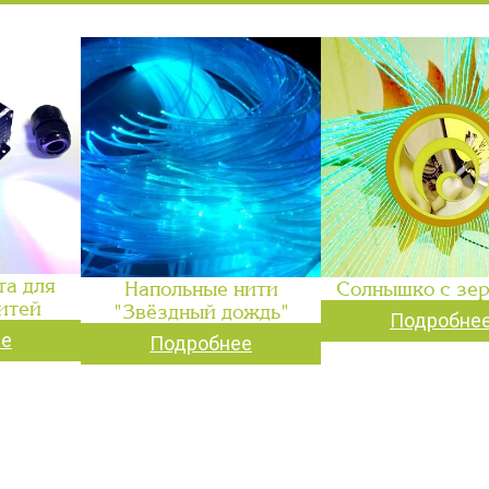
та для
Напольные нити
Солнышко с зе
итей
"Звёздный дождь"
Подробне
ее
Подробнее