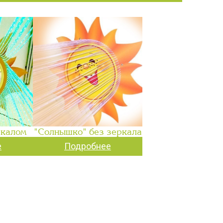
ркалом
"Солнышко" без зеркала
е
Подробнее