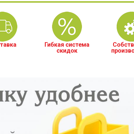
тавка
Гибкая система
Собств
скидок
произв