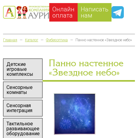
Онлайн
Написать
оплата
нам
Главная
—
Каталог
—
Фибероптика
—
Панно настенное «Звездное небо»
Панно настенное
Детские
игровые
«Звездное небо»
комплексы
Сенсорные
комнаты
Сенсорная
интеграция
Тактильное
развивающее
оборудование