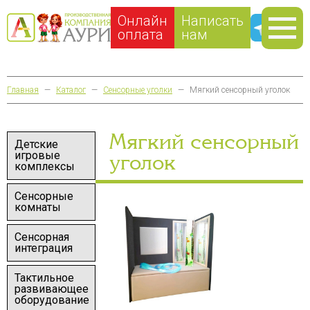
Онлайн
Написать
оплата
нам
Главная
—
Каталог
—
Сенсорные уголки
—
Мягкий сенсорный уголок
Мягкий сенсорный
Детские
игровые
уголок
комплексы
Сенсорные
комнаты
Сенсорная
интеграция
Тактильное
развивающее
оборудование