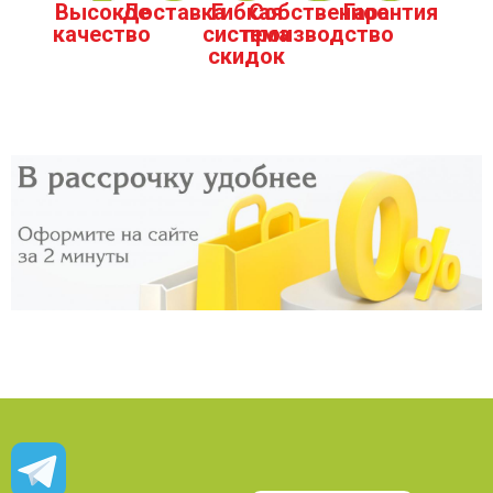
Высокое
Доставка
Гибкая
Собственное
Гарантия
качество
система
производство
скидок