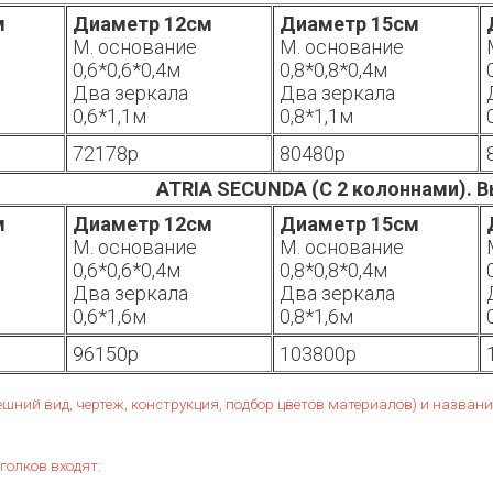
м
Диаметр 12см
Диаметр 15см
М. основание
М. основание
0,6*0,6*0,4м
0,8*0,8*0,4м
Два зеркала
Два зеркала
0,6*1,1м
0,8*1,1м
72178р
80480р
ATRIA SECUNDA (С 2 колоннами). В
м
Диаметр 12см
Диаметр 15см
М. основание
М. основание
0,6*0,6*0,4м
0,8*0,8*0,4м
Два зеркала
Два зеркала
0,6*1,6м
0,8*1,6м
96150р
103800р
ешний вид, чертеж, конструкция, подбор цветов материалов) и назва
голков входят: