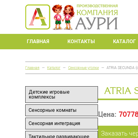
ГЛАВНАЯ
КОНТАКТЫ
КАТАЛОГ
Главная
—
Каталог
—
Сенсорные уголки
—
ATRIA SECUNDA (с
ATRIA 
Детские игровые
комплексы
Сенсорные комнаты
Цена:
70778
Сенсорная интеграция
Заказать че
Тактильное развивающее