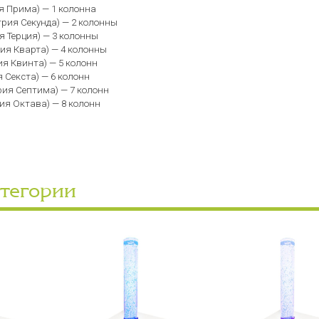
ия Прима) — 1 колонна
трия Секунда) — 2 колонны
ия Терция) — 3 колонны
рия Кварта) — 4 колонны
рия Квинта) — 5 колонн
я Секста) — 6 колонн
трия Септима) — 7 колонн
рия Октава) — 8 колонн
атегории