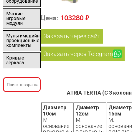
оборудование
Мягкие
Цена:
103280 ₽
игровые
модули
Заказать через сайт
Мультимедийные
проекционные
комплекты
Заказать через Telegram
Кривые
зеркала
ATRIA TERTIA (С 3 колон
Диаметр
Диаметр
Диаметр
10см
12см
15см
М.
М.
М.
основание
основание
основан