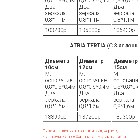
0,8*0,8*0,4м
0,8*0,8*0,4м
0,8*0,8*0
Два
Два
Два
зеркала
зеркала
зеркала
0,8*1,1м
0,8*1,1м
0,8*1,1м
103280р
105380р
106430р
ATRIA TERTIA (С 3 колон
Диаметр
Диаметр
Диаметр
10см
12см
15см
М.
М.
М.
основание
основание
основан
0,8*0,8*0,4м
0,8*0,8*0,4м
0,8*0,8*0
Два
Два
Два
зеркала
зеркала
зеркала
0,8*1,6м
0,8*1,6м
0,8*1,6м
133900р
137200р
139300р
Дизайн изделия (внешний вид, чертеж,
конструкция, подбор цветов материалов) и