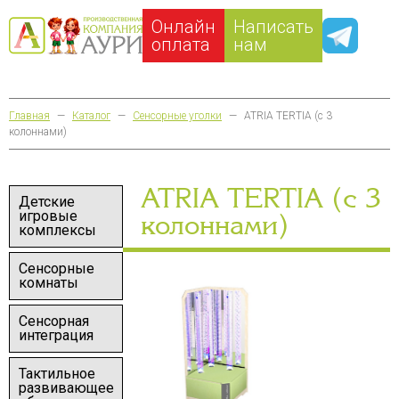
Онлайн
Написать
оплата
нам
Главная
—
Каталог
—
Сенсорные уголки
—
ATRIA TERTIA (с 3
колоннами)
ATRIA TERTIA (с 3
Детские
игровые
колоннами)
комплексы
Сенсорные
комнаты
Сенсорная
интеграция
Тактильное
развивающее