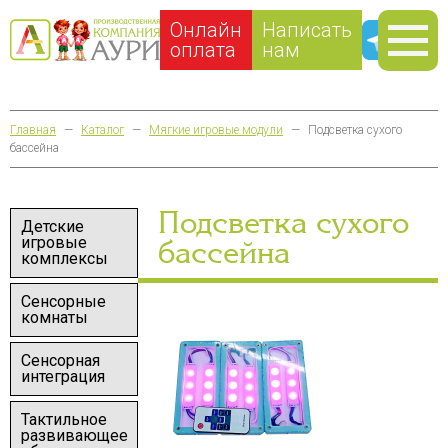
Онлайн
Написать
оплата
нам
Главная
—
Каталог
—
Мягкие игровые модули
—
Подсветка сухого
бассейна
Подсветка сухого
Детские
игровые
бассейна
комплексы
Сенсорные
комнаты
Сенсорная
интеграция
Тактильное
развивающее