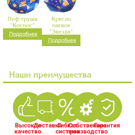
Пуф-груша
Кресло
"Космос"
мягкое
"Звезда"
Подробнее
Подробнее
Наши преимущества
Высокое
Доставка
Гибкая
Собственное
Гарантия
качество
система
производство