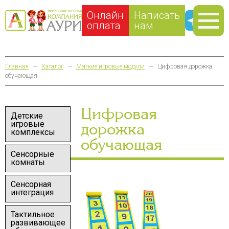
Онлайн
Написать
оплата
нам
Главная
—
Каталог
—
Мягкие игровые модули
—
Цифровая дорожка
обучающая
Цифровая
Детские
игровые
дорожка
комплексы
обучающая
Сенсорные
комнаты
Сенсорная
интеграция
Тактильное
развивающее