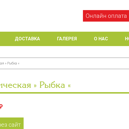
Онлайн оплата
ДОСТАВКА
ГАЛЕРЕЯ
О НАС
Н
ая » Рыбка «
ческая » Рыбка «
₽
рез сайт