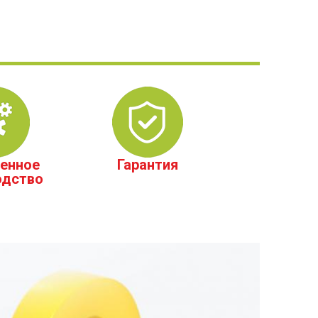
енное
Гарантия
одство