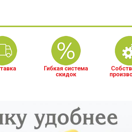
тавка
Гибкая система
Собств
скидок
произв