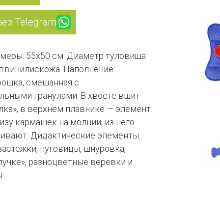
рез Telegram
меры: 55х50 см. Диаметр туловища
л:винилискожа. Наполнение:
рошка, смешанная с
льными гранулами. В хвосте вшит
лка», в верхнем плавнике — элемент
изу кармашек на молнии, из него
ивают. Дидактические элементы:
застежки, пуговицы, шнуровка,
пучке», разноцветные веревки и
.