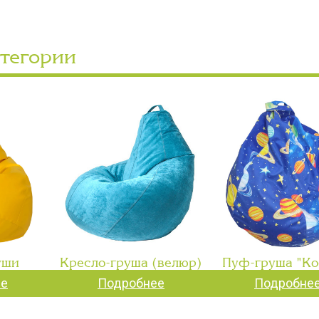
атегории
уши
Кресло-груша (велюр)
Пуф-груша "Ко
ее
Подробнее
Подробне