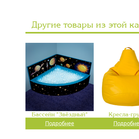
Другие товары из этой к
Бассейн "Звёздный"
Кресла-гр
Подробнее
Подробн