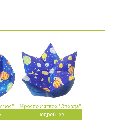
смос"
Кресло мягкое "Звезда"
е
Подробнее