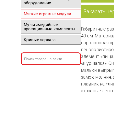
оборудование
Заказать че
Мягкие игровые модули
Мультимедийные
Габаритные раз
проекционные комплекты
40 см. Материа
Кривые зеркала
поролоновая к
пенополистиро
элемент «пища
«шуршалка». Сн
мальки выпрыг
замок-молния, 
плавник на «ли
атласные ленты