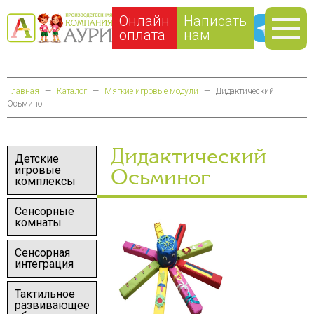
Онлайн
Написать
оплата
нам
Главная
—
Каталог
—
Мягкие игровые модули
—
Дидактический
Осьминог
Дидактический
Детские
игровые
Осьминог
комплексы
Сенсорные
комнаты
Сенсорная
интеграция
Тактильное
развивающее