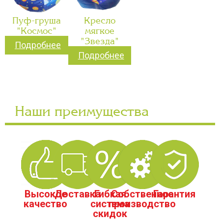
Пуф-груша
Кресло
"Космос"
мягкое
"Звезда"
Подробнее
Подробнее
Наши преимущества
Высокое
Доставка
Гибкая
Собственное
Гарантия
качество
система
производство
скидок