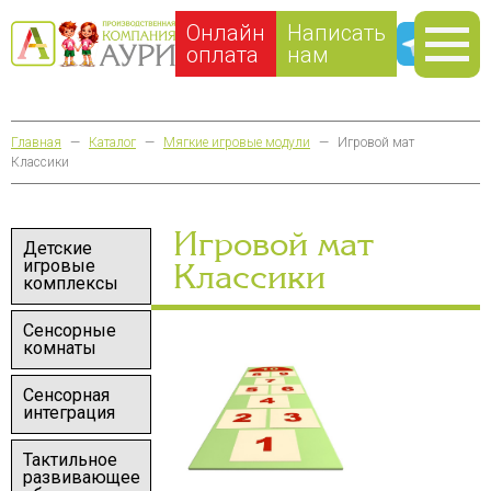
Онлайн
Написать
оплата
нам
Главная
—
Каталог
—
Мягкие игровые модули
—
Игровой мат
Классики
Игровой мат
Детские
игровые
Классики
комплексы
Сенсорные
комнаты
Сенсорная
интеграция
Тактильное
развивающее