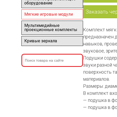
оборудование
Заказать че
Мягкие игровые модули
Мультимедийные
Комплект мягк
проекционные комплекты
предназначен д
Кривые зеркала
навыков, пров
звуковое, зрит
Подушки содер
звуки разной ч
поверхность т
материалов.
Размеры: диаме
В комплект вхо
— подушка в фо
— подушка в фо