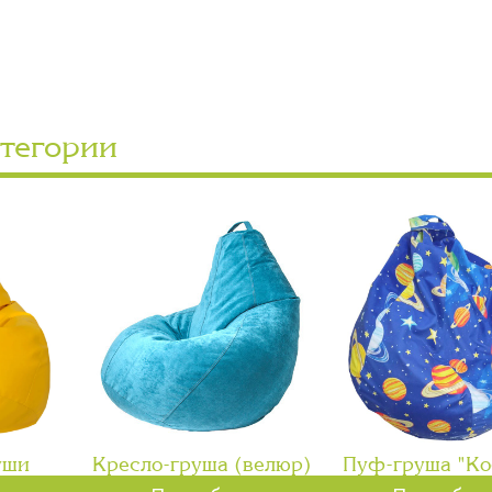
атегории
уши
Кресло-груша (велюр)
Пуф-груша "Ко