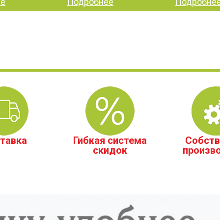
ее
Подробнее
Подробне
тавка
Гибкая система
Собств
скидок
произв