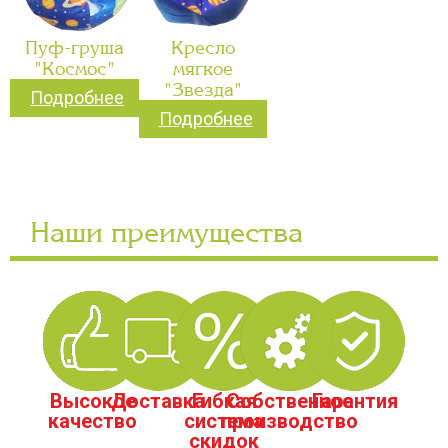
Пуф-груша
Кресло
"Космос"
мягкое
"Звезда"
Подробнее
Подробнее
Наши преимущества
Высокое
Доставка
Гибкая
Собственное
Гарантия
качество
система
производство
скидок