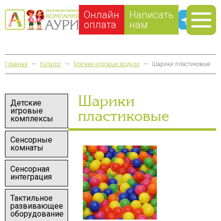
Онлайн
Написать
оплата
нам
Главная
—
Каталог
—
Мягкие игровые модули
—
Шарики пластиковые
Шарики
Детские
игровые
пластиковые
комплексы
Сенсорные
комнаты
Сенсорная
интеграция
Тактильное
развивающее
оборудование