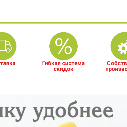
тавка
Гибкая система
Собств
скидок
произв