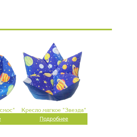
смос"
Кресло мягкое "Звезда"
е
Подробнее