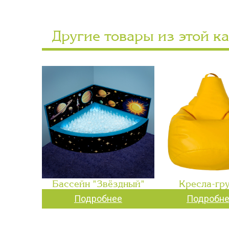
Другие товары из этой к
Бассейн "Звёздный"
Кресла-гр
Подробнее
Подробн