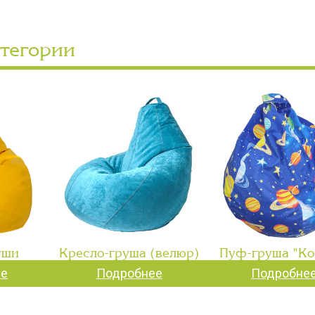
атегории
уши
Кресло-груша (велюр)
Пуф-груша "Ко
ее
Подробнее
Подробне