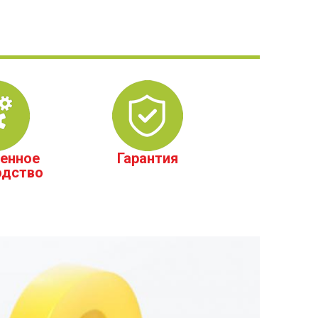
енное
Гарантия
одство