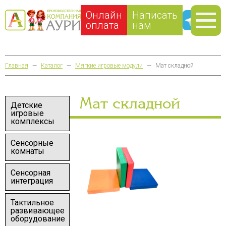
Онлайн
Написать
оплата
нам
Главная
—
Каталог
—
Мягкие игровые модули
—
Мат складной
Мат складной
Детские
игровые
комплексы
Сенсорные
комнаты
Сенсорная
интеграция
Тактильное
развивающее
оборудование